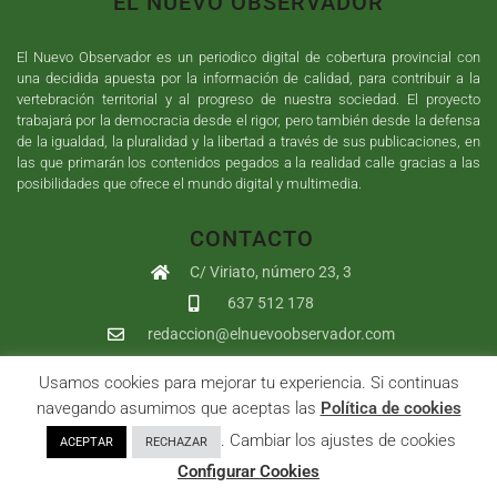
EL NUEVO OBSERVADOR
El Nuevo Observador es un periodico digital de cobertura provincial con
una decidida apuesta por la información de calidad, para contribuir a la
vertebración territorial y al progreso de nuestra sociedad. El proyecto
trabajará por la democracia desde el rigor, pero también desde la defensa
de la igualdad, la pluralidad y la libertad a través de sus publicaciones, en
las que primarán los contenidos pegados a la realidad calle gracias a las
posibilidades que ofrece el mundo digital y multimedia.
CONTACTO
C/ Viriato, número 23, 3
637 512 178
redaccion@elnuevoobservador.com
Usamos cookies para mejorar tu experiencia. Si continuas
Copyright ©
2026
El Nuevo Observador
| Sumurdigital
Diseño web
navegando asumimos que aceptas las
Política de cookies
y
Desarrollo
| All Rights Reserved |
Aviso Legal
|
Política de
. Cambiar los ajustes de cookies
ACEPTAR
RECHAZAR
Privacidad
|
Política de cookies
|
User
Configurar Cookies