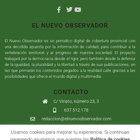
EL NUEVO OBSERVADOR
El Nuevo Observador es un periodico digital de cobertura provincial con
una decidida apuesta por la información de calidad, para contribuir a la
vertebración territorial y al progreso de nuestra sociedad. El proyecto
trabajará por la democracia desde el rigor, pero también desde la defensa
de la igualdad, la pluralidad y la libertad a través de sus publicaciones, en
las que primarán los contenidos pegados a la realidad calle gracias a las
posibilidades que ofrece el mundo digital y multimedia.
CONTACTO
C/ Viriato, número 23, 3
637 512 178
redaccion@elnuevoobservador.com
Usamos cookies para mejorar tu experiencia. Si continuas
Copyright ©
2026
El Nuevo Observador
| Sumurdigital
Diseño web
navegando asumimos que aceptas las
Política de cookies