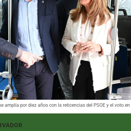
se amplía por diez años con la reticencias del PSOE y el voto en
RVADOR