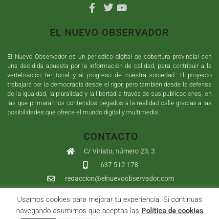
EL NUEVO OBSERVADOR
El Nuevo Observador es un periodico digital de cobertura provincial con
una decidida apuesta por la información de calidad, para contribuir a la
vertebración territorial y al progreso de nuestra sociedad. El proyecto
trabajará por la democracia desde el rigor, pero también desde la defensa
de la igualdad, la pluralidad y la libertad a través de sus publicaciones, en
las que primarán los contenidos pegados a la realidad calle gracias a las
posibilidades que ofrece el mundo digital y multimedia.
CONTACTO
C/ Viriato, número 23, 3
637 512 178
redaccion@elnuevoobservador.com
Usamos cookies para mejorar tu experiencia. Si continuas
Copyright ©
2026
El Nuevo Observador
| Sumurdigital
Diseño web
navegando asumimos que aceptas las
Política de cookies
y
Desarrollo
| All Rights Reserved |
Aviso Legal
|
Política de