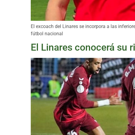
El excoach del Linares se incorpora a las inferio
fútbol nacional
El Linares conocerá su r