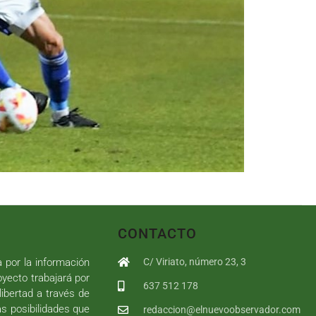
CONTACTO
a por la información
C/ Viriato, número 23, 3
royecto trabajará por
637 512 178
libertad a través de
as posibilidades que
redaccion@elnuevoobservador.com