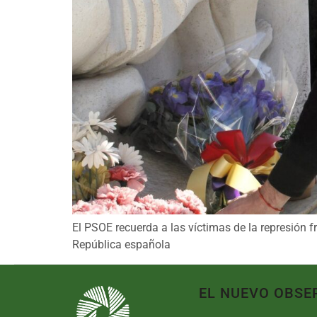
El PSOE recuerda a las víctimas de la represión 
República española
EL NUEVO OBSE