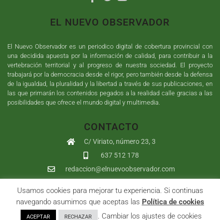
EL NUEVO OBSERVADOR
El Nuevo Observador es un periodico digital de cobertura provincial con
una decidida apuesta por la información de calidad, para contribuir a la
vertebración territorial y al progreso de nuestra sociedad. El proyecto
trabajará por la democracia desde el rigor, pero también desde la defensa
de la igualdad, la pluralidad y la libertad a través de sus publicaciones, en
las que primarán los contenidos pegados a la realidad calle gracias a las
posibilidades que ofrece el mundo digital y multimedia.
CONTACTO
C/ Viriato, número 23, 3
637 512 178
redaccion@elnuevoobservador.com
Usamos cookies para mejorar tu experiencia. Si continuas
Copyright ©
2026
El Nuevo Observador
| Sumurdigital
Diseño web
navegando asumimos que aceptas las
Política de cookies
y
Desarrollo
| All Rights Reserved |
Aviso Legal
|
Política de
. Cambiar los ajustes de cookies
ACEPTAR
RECHAZAR
Privacidad
|
Política de cookies
|
User