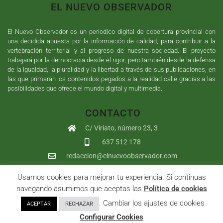
EL NUEVO OBSERVADOR
El Nuevo Observador es un periodico digital de cobertura provincial con
una decidida apuesta por la información de calidad, para contribuir a la
vertebración territorial y al progreso de nuestra sociedad. El proyecto
trabajará por la democracia desde el rigor, pero también desde la defensa
de la igualdad, la pluralidad y la libertad a través de sus publicaciones, en
las que primarán los contenidos pegados a la realidad calle gracias a las
posibilidades que ofrece el mundo digital y multimedia.
CONTACTO
C/ Viriato, número 23, 3
637 512 178
redaccion@elnuevoobservador.com
Usamos cookies para mejorar tu experiencia. Si continuas
Copyright ©
2026
El Nuevo Observador
| Sumurdigital
Diseño web
navegando asumimos que aceptas las
Política de cookies
y
Desarrollo
| All Rights Reserved |
Aviso Legal
|
Política de
. Cambiar los ajustes de cookies
ACEPTAR
RECHAZAR
Privacidad
|
Política de cookies
|
User
Configurar Cookies