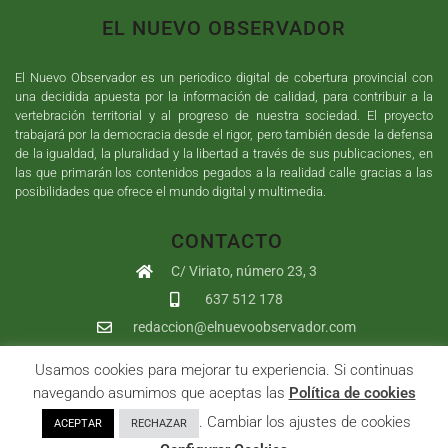
EL NUEVO OBSERVADOR
El Nuevo Observador es un periodico digital de cobertura provincial con
una decidida apuesta por la información de calidad, para contribuir a la
vertebración territorial y al progreso de nuestra sociedad. El proyecto
trabajará por la democracia desde el rigor, pero también desde la defensa
de la igualdad, la pluralidad y la libertad a través de sus publicaciones, en
las que primarán los contenidos pegados a la realidad calle gracias a las
posibilidades que ofrece el mundo digital y multimedia.
CONTACTO
C/ Viriato, número 23, 3
637 512 178
redaccion@elnuevoobservador.com
Usamos cookies para mejorar tu experiencia. Si continuas
Copyright ©
2026
El Nuevo Observador
| Sumurdigital
Diseño web
navegando asumimos que aceptas las
Política de cookies
y
Desarrollo
| All Rights Reserved |
Aviso Legal
|
Política de
. Cambiar los ajustes de cookies
ACEPTAR
RECHAZAR
Privacidad
|
Política de cookies
|
User