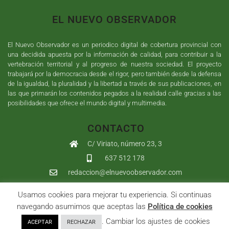
EL NUEVO OBSERVADOR
El Nuevo Observador es un periodico digital de cobertura provincial con
una decidida apuesta por la información de calidad, para contribuir a la
vertebración territorial y al progreso de nuestra sociedad. El proyecto
trabajará por la democracia desde el rigor, pero también desde la defensa
de la igualdad, la pluralidad y la libertad a través de sus publicaciones, en
las que primarán los contenidos pegados a la realidad calle gracias a las
posibilidades que ofrece el mundo digital y multimedia.
CONTACTO
C/ Viriato, número 23, 3
637 512 178
redaccion@elnuevoobservador.com
Usamos cookies para mejorar tu experiencia. Si continuas
Copyright ©
2026
El Nuevo Observador
| Sumurdigital
Diseño web
navegando asumimos que aceptas las
Política de cookies
y
Desarrollo
| All Rights Reserved |
Aviso Legal
|
Política de
. Cambiar los ajustes de cookies
ACEPTAR
RECHAZAR
Privacidad
|
Política de cookies
|
User