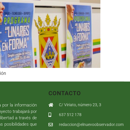
ión
CONTACTO
a por la información
C/ Viriato, número 23, 3
royecto trabajará por
637 512 178
libertad a través de
as posibilidades que
redaccion@elnuevoobservador.com