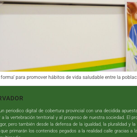
 forma’ para promover hábitos de vida saludable entre la poblac
RVADOR
n periodico digital de cobertura provincial con una decidida apuest
r a la vertebración territorial y al progreso de nuestra sociedad. El p
gor, pero también desde la defensa de la igualdad, la pluralidad y la 
 que primarán los contenidos pegados a la realidad calle gracias a l