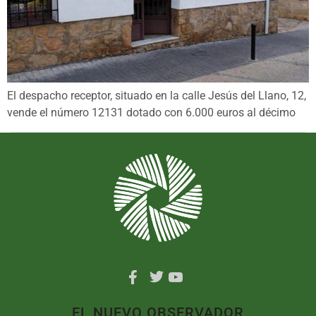
El despacho receptor, situado en la calle Jesús del Llano, 12,
vende el número 12131 dotado con 6.000 euros al décimo
EL NUEVO OBSERVADOR