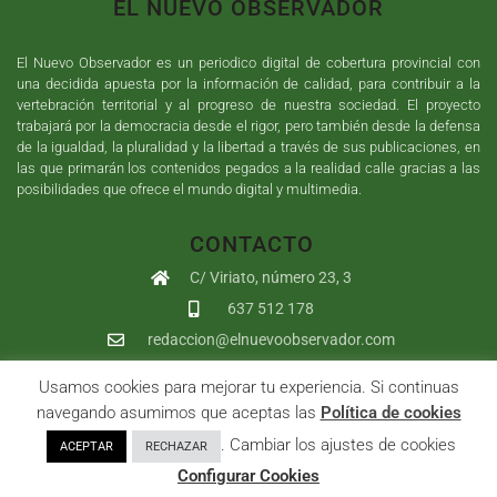
EL NUEVO OBSERVADOR
El Nuevo Observador es un periodico digital de cobertura provincial con
una decidida apuesta por la información de calidad, para contribuir a la
vertebración territorial y al progreso de nuestra sociedad. El proyecto
trabajará por la democracia desde el rigor, pero también desde la defensa
de la igualdad, la pluralidad y la libertad a través de sus publicaciones, en
las que primarán los contenidos pegados a la realidad calle gracias a las
posibilidades que ofrece el mundo digital y multimedia.
CONTACTO
C/ Viriato, número 23, 3
637 512 178
redaccion@elnuevoobservador.com
Usamos cookies para mejorar tu experiencia. Si continuas
Copyright ©
2026
El Nuevo Observador
| Sumurdigital
Diseño web
navegando asumimos que aceptas las
Política de cookies
y
Desarrollo
| All Rights Reserved |
Aviso Legal
|
Política de
. Cambiar los ajustes de cookies
ACEPTAR
RECHAZAR
Privacidad
|
Política de cookies
|
User
Configurar Cookies