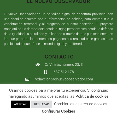
EL NUEVO OBSERVADOR
El Nuevo Observador es un periodico digital de cobertura provincial con
una decidida apuesta por la información de calidad, para contribuir a la
vertebración territorial y al progreso de nuestra sociedad. El proyecto
trabajará por la democracia desde el rigor, pero también desde la defensa
de la igualdad, la pluralidad y la libertad a través de sus publicaciones, en
las que primarán los contenidos pegados a la realidad calle gracias a las
posibilidades que ofrece el mundo digital y multimedia.
CONTACTO
C/ Viriato, número 23, 3
637 512 178
redaccion@elnuevoobservador.com
Usamos cookies para mejorar tu experiencia. Si continuas
Copyright ©
2026
El Nuevo Observador
| Sumurdigital
Diseño web
navegando asumimos que aceptas las
Política de cookies
y
Desarrollo
| All Rights Reserved |
Aviso Legal
|
Política de
. Cambiar los ajustes de cookies
ACEPTAR
RECHAZAR
Privacidad
|
Política de cookies
|
User
Configurar Cookies