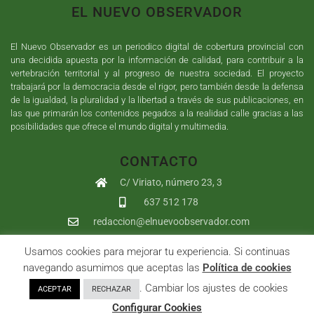
EL NUEVO OBSERVADOR
El Nuevo Observador es un periodico digital de cobertura provincial con
una decidida apuesta por la información de calidad, para contribuir a la
vertebración territorial y al progreso de nuestra sociedad. El proyecto
trabajará por la democracia desde el rigor, pero también desde la defensa
de la igualdad, la pluralidad y la libertad a través de sus publicaciones, en
las que primarán los contenidos pegados a la realidad calle gracias a las
posibilidades que ofrece el mundo digital y multimedia.
CONTACTO
C/ Viriato, número 23, 3
637 512 178
redaccion@elnuevoobservador.com
Usamos cookies para mejorar tu experiencia. Si continuas
Copyright ©
2026
El Nuevo Observador
| Sumurdigital
Diseño web
navegando asumimos que aceptas las
Política de cookies
y
Desarrollo
| All Rights Reserved |
Aviso Legal
|
Política de
. Cambiar los ajustes de cookies
ACEPTAR
RECHAZAR
Privacidad
|
Política de cookies
|
User
Configurar Cookies