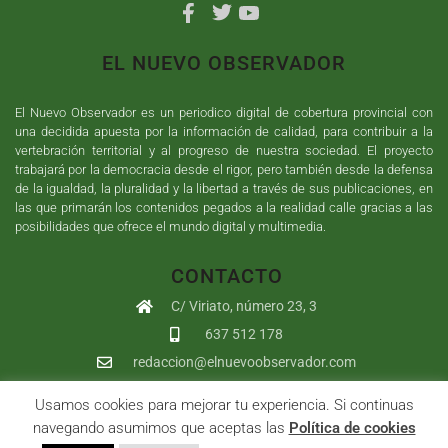
EL NUEVO OBSERVADOR
El Nuevo Observador es un periodico digital de cobertura provincial con
una decidida apuesta por la información de calidad, para contribuir a la
vertebración territorial y al progreso de nuestra sociedad. El proyecto
trabajará por la democracia desde el rigor, pero también desde la defensa
de la igualdad, la pluralidad y la libertad a través de sus publicaciones, en
las que primarán los contenidos pegados a la realidad calle gracias a las
posibilidades que ofrece el mundo digital y multimedia.
CONTACTO
C/ Viriato, número 23, 3
637 512 178
redaccion@elnuevoobservador.com
Usamos cookies para mejorar tu experiencia. Si continuas
Copyright ©
2026
El Nuevo Observador
| Sumurdigital
Diseño web
navegando asumimos que aceptas las
Política de cookies
y
Desarrollo
| All Rights Reserved |
Aviso Legal
|
Política de