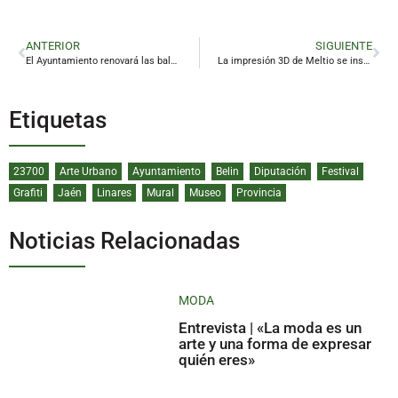
ANTERIOR
SIGUIENTE
El Ayuntamiento renovará las baldosas, los jardines y el mobiliario urbano del Paseo de Linarejos
La impresión 3D de Meltio se instala en el quirófano
Etiquetas
23700
Arte Urbano
Ayuntamiento
Belin
Diputación
Festival
Grafiti
Jaén
Linares
Mural
Museo
Provincia
Noticias Relacionadas
MODA
Entrevista | «La moda es un
arte y una forma de expresar
quién eres»