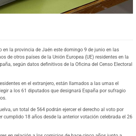
o en la provincia de Jaén este domingo 9 de junio en las
os de otros países de la Unión Europea (UE) residentes en la
ña, según datos definitivos de la Oficina del Censo Electoral
sidentes en el extranjero, están llamados a las urnas el
legir a los 61 diputados que designará España por sufragio
os.
elva, un total de 564 podrán ejercer el derecho al voto por
 cumplido 18 años desde la anterior votación celebrada el 26
res en relación a los comicios de hace cinco años junto a