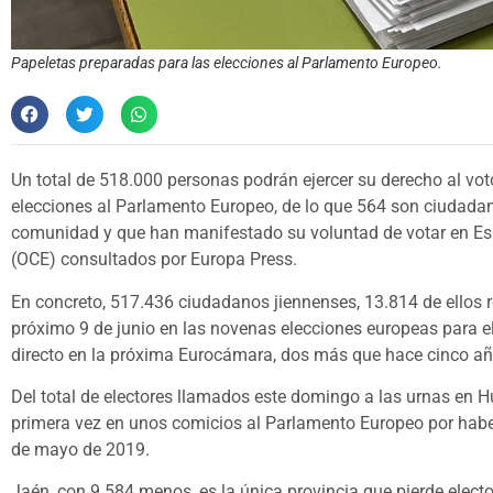
Papeletas preparadas para las elecciones al Parlamento Europeo.
Un total de 518.000 personas podrán ejercer su derecho al vot
elecciones al Parlamento Europeo, de lo que 564 son ciudadan
comunidad y que han manifestado su voluntad de votar en Espa
(OCE) consultados por Europa Press.
En concreto, 517.436 ciudadanos jiennenses, 13.814 de ellos re
próximo 9 de junio en las novenas elecciones europeas para e
directo en la próxima Eurocámara, dos más que hace cinco añ
Del total de electores llamados este domingo a las urnas en Hu
primera vez en unos comicios al Parlamento Europeo por haber
de mayo de 2019.
Jaén, con 9.584 menos, es la única provincia que pierde electo