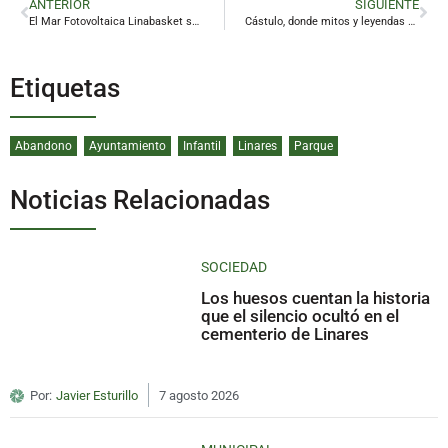
ANTERIOR
SIGUIENTE
El Mar Fotovoltaica Linabasket se proclama subcampeón provincial infantil
Cástulo, donde mitos y leyendas se fusionarán a través de la música folk
Etiquetas
Abandono
Ayuntamiento
Infantil
Linares
Parque
Noticias Relacionadas
SOCIEDAD
Los huesos cuentan la historia
que el silencio ocultó en el
cementerio de Linares
Por:
Javier Esturillo
7 agosto 2026