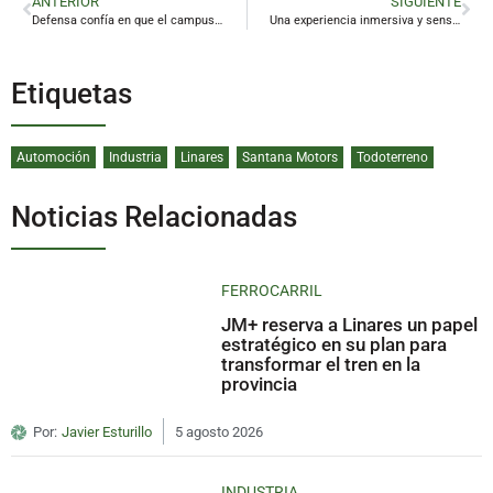
ANTERIOR
SIGUIENTE
Defensa confía en que el campus principal del Cetedex «esté operativo en un año»
Una experiencia inmersiva y sensorial entre almas
Etiquetas
Automoción
Industria
Linares
Santana Motors
Todoterreno
Noticias Relacionadas
FERROCARRIL
JM+ reserva a Linares un papel
estratégico en su plan para
transformar el tren en la
provincia
Por:
Javier Esturillo
5 agosto 2026
INDUSTRIA