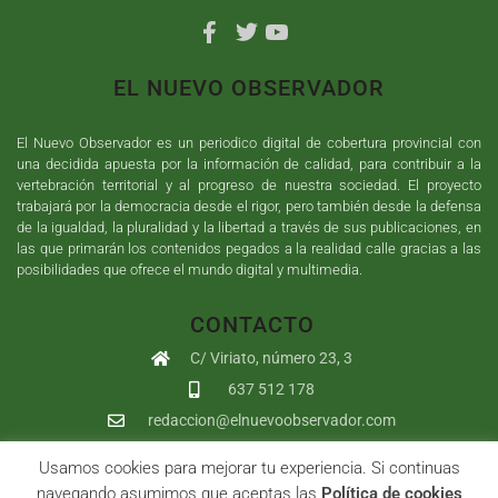
EL NUEVO OBSERVADOR
El Nuevo Observador es un periodico digital de cobertura provincial con
una decidida apuesta por la información de calidad, para contribuir a la
vertebración territorial y al progreso de nuestra sociedad. El proyecto
trabajará por la democracia desde el rigor, pero también desde la defensa
de la igualdad, la pluralidad y la libertad a través de sus publicaciones, en
las que primarán los contenidos pegados a la realidad calle gracias a las
posibilidades que ofrece el mundo digital y multimedia.
CONTACTO
C/ Viriato, número 23, 3
637 512 178
redaccion@elnuevoobservador.com
Usamos cookies para mejorar tu experiencia. Si continuas
Copyright ©
2026
El Nuevo Observador
| Sumurdigital
Diseño web
navegando asumimos que aceptas las
Política de cookies