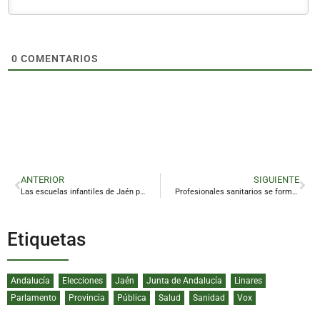
0
COMENTARIOS
ANTERIOR
SIGUIENTE
Las escuelas infantiles de Jaén protestan por una mejora en sus condiciones laborales
Profesionales sanitarios se forman en bioética para mejorar la toma de decisiones clínicas
Etiquetas
Andalucía
Elecciones
Jaén
Junta de Andalucía
Linares
Parlamento
Provincia
Pública
Salud
Sanidad
Vox