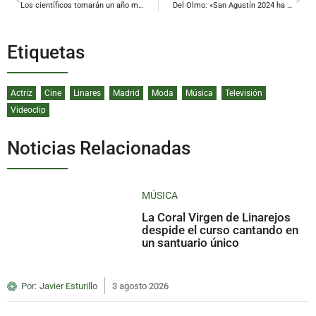
Los científicos tomarán un año más la noche linarense
Del Olmo: «San Agustín 2024 ha sido una Feria histórica, inclusiva y segura»
Etiquetas
Actriz
Cine
Linares
Madrid
Moda
Música
Televisión
Videoclip
Noticias Relacionadas
MÚSICA
La Coral Virgen de Linarejos
despide el curso cantando en
un santuario único
Por:
Javier Esturillo
3 agosto 2026