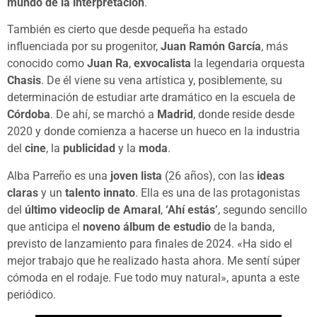
mundo de la interpretación
.
También es cierto que desde pequeña ha estado
influenciada por su progenitor,
Juan Ramón García
, más
conocido como
Juan Ra
,
exvocalista
la legendaria orquesta
Chasis
. De él viene su vena artística y, posiblemente, su
determinación de estudiar arte dramático en la escuela de
Córdoba
. De ahí, se marchó a
Madrid
, donde reside desde
2020 y donde comienza a hacerse un hueco en la industria
del
cine
, la
publicidad
y la
moda
.
Alba Parreño es una
joven lista
(26 años), con las
ideas
claras
y un
talento innato
. Ella es una de las protagonistas
del
último videoclip de Amaral
,
‘Ahí estás’
, segundo sencillo
que anticipa el
noveno álbum de estudio
de la banda,
previsto de lanzamiento para finales de 2024. «Ha sido el
mejor trabajo que he realizado hasta ahora. Me sentí súper
cómoda en el rodaje. Fue todo muy natural», apunta a este
periódico.