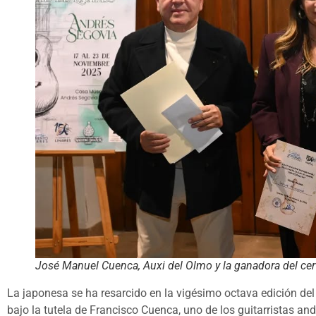
José Manuel Cuenca, Auxi del Olmo y la ganadora del ce
La japonesa se ha resarcido en la vigésimo octava edición de
bajo la tutela de Francisco Cuenca, uno de los guitarristas a