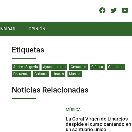
UNDIDAD
OPINIÓN
Etiquetas
Andrés Segovia
Ayuntamiento
Certamen
Clásica
Concurso
Encuentro
Guitarra
Linares
Música
Noticias Relacionadas
MÚSICA
La Coral Virgen de Linarejos
despide el curso cantando en
un santuario único