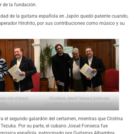
r de la fundación.
idad de la guitarra española en Japón quedó patente cuando,
emperador Hirohito, por sus contribuciones como músico y su
posa con el tercer
El cubano Josué Fonseca junto con
rdón.
Francisco Mañas y José Manuel Cuenca.
ra el segundo galardón del certamen, mientras que Cristina
hi Tezuka. Por su parte, el cubano Josué Fonseca fue
e música española, patrocinado por Guitarras Alhambra.