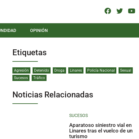
UNDIDAD
OPINIÓN
Etiquetas
Agresión
Detenido
Droga
Linares
Policía Nacional
Sexual
Sucesos
Tráfico
Noticias Relacionadas
SUCESOS
Aparatoso siniestro vial en
Linares tras el vuelco de un
turismo