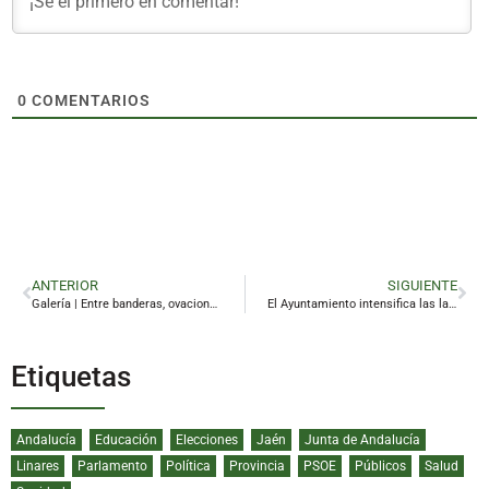
0
COMENTARIOS
ANTERIOR
SIGUIENTE
Galería | Entre banderas, ovaciones y un mediodía de comuniones y política
El Ayuntamiento intensifica las labores de limpieza y desbroce en los espacios municipales
Etiquetas
Andalucía
Educación
Elecciones
Jaén
Junta de Andalucía
Linares
Parlamento
Política
Provincia
PSOE
Públicos
Salud