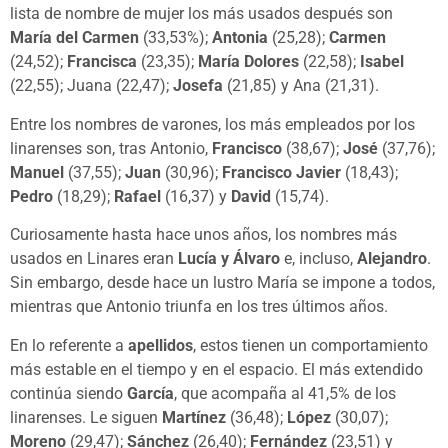
lista de nombre de mujer los más usados después son
María del Carmen
(33,53%);
Antonia
(25,28);
Carmen
(24,52);
Francisca
(23,35);
María Dolores
(22,58);
Isabel
(22,55); Juana (22,47);
Josefa
(21,85) y Ana (21,31).
Entre los nombres de varones, los más empleados por los
linarenses son, tras Antonio,
Francisco
(38,67);
José
(37,76);
Manuel
(37,55);
Juan
(30,96);
Francisco Javier
(18,43);
Pedro
(18,29);
Rafael
(16,37) y
David
(15,74).
Curiosamente hasta hace unos años, los nombres más
usados en Linares eran
Lucía y Álvaro
e, incluso,
Alejandro
.
Sin embargo, desde hace un lustro María se impone a todos,
mientras que Antonio triunfa en los tres últimos años.
En lo referente a
apellidos
, estos tienen un comportamiento
más estable en el tiempo y en el espacio. El más extendido
continúa siendo
García
, que acompaña al 41,5% de los
linarenses. Le siguen
Martínez
(36,48);
López
(30,07);
Moreno
(29,47);
Sánchez
(26,40);
Fernández
(23,51) y