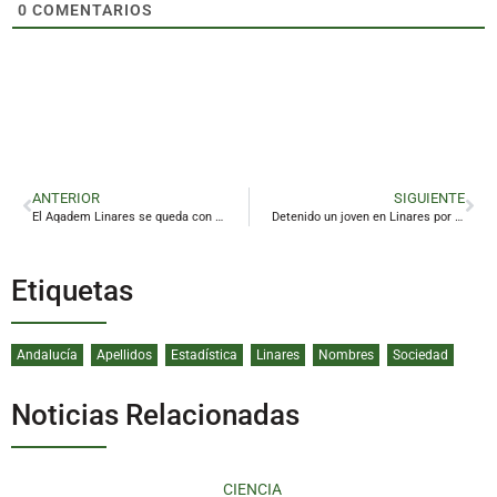
0
COMENTARIOS
ANTERIOR
SIGUIENTE
El Aqadem Linares se queda con la miel en los labios
Detenido un joven en Linares por asaltar a un repartidor de pizzas y a un taxista
Etiquetas
Andalucía
Apellidos
Estadística
Linares
Nombres
Sociedad
Noticias Relacionadas
CIENCIA