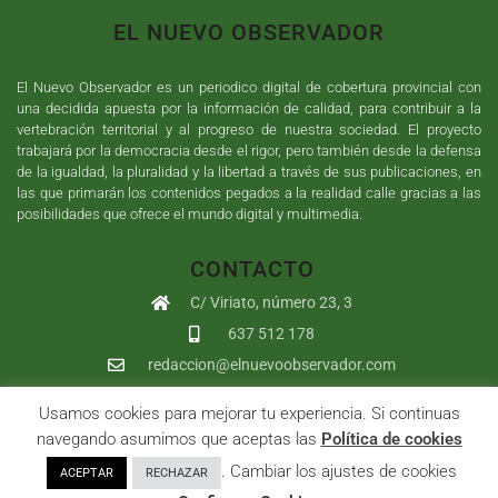
EL NUEVO OBSERVADOR
El Nuevo Observador es un periodico digital de cobertura provincial con
una decidida apuesta por la información de calidad, para contribuir a la
vertebración territorial y al progreso de nuestra sociedad. El proyecto
trabajará por la democracia desde el rigor, pero también desde la defensa
de la igualdad, la pluralidad y la libertad a través de sus publicaciones, en
las que primarán los contenidos pegados a la realidad calle gracias a las
posibilidades que ofrece el mundo digital y multimedia.
CONTACTO
C/ Viriato, número 23, 3
637 512 178
redaccion@elnuevoobservador.com
Usamos cookies para mejorar tu experiencia. Si continuas
Copyright ©
2026
El Nuevo Observador
| Sumurdigital
Diseño web
navegando asumimos que aceptas las
Política de cookies
y
Desarrollo
| All Rights Reserved |
Aviso Legal
|
Política de
. Cambiar los ajustes de cookies
ACEPTAR
RECHAZAR
Privacidad
|
Política de cookies
|
User