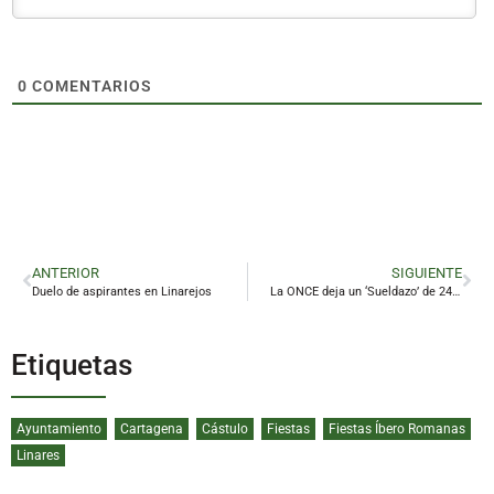
0
COMENTARIOS
ANTERIOR
SIGUIENTE
Duelo de aspirantes en Linarejos
La ONCE deja un ‘Sueldazo’ de 240.000 euros en Guarromán
Etiquetas
Ayuntamiento
Cartagena
Cástulo
Fiestas
Fiestas Íbero Romanas
Linares