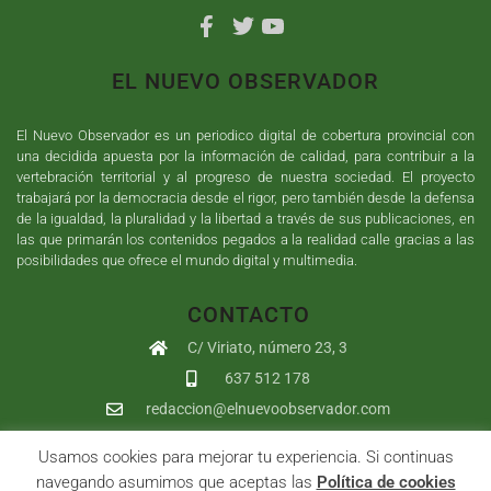
EL NUEVO OBSERVADOR
El Nuevo Observador es un periodico digital de cobertura provincial con
una decidida apuesta por la información de calidad, para contribuir a la
vertebración territorial y al progreso de nuestra sociedad. El proyecto
trabajará por la democracia desde el rigor, pero también desde la defensa
de la igualdad, la pluralidad y la libertad a través de sus publicaciones, en
las que primarán los contenidos pegados a la realidad calle gracias a las
posibilidades que ofrece el mundo digital y multimedia.
CONTACTO
C/ Viriato, número 23, 3
637 512 178
redaccion@elnuevoobservador.com
Usamos cookies para mejorar tu experiencia. Si continuas
Copyright ©
2026
El Nuevo Observador
| Sumurdigital
Diseño web
navegando asumimos que aceptas las
Política de cookies