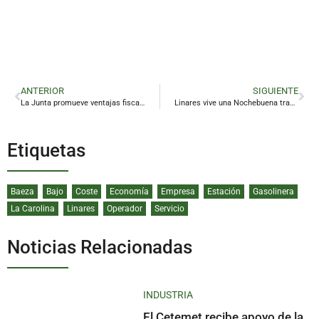
ANTERIOR
SIGUIENTE
La Junta promueve ventajas fiscales para frenar la despoblación en 56 municipios jiennenses
Linares vive una Nochebuena tranquila
Etiquetas
Baeza
Bajo
Coste
Economía
Empresa
Estación
Gasolinera
La Carolina
Linares
Operador
Servicio
Noticias Relacionadas
INDUSTRIA
El Cetemet recibe apoyo de la