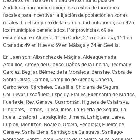
Desde 2019, más de la mitad de los municipios de
Andalucía han podido acogerse a estas deducciones
fiscales para incentivar la fijación de población en zonas
rurales. En el conjunto de la comunidad autónoma, son 426
los municipios beneficiados. Por provincias, 69 se
encuentran en Almería; 11 en Cádiz; 37 en Córdoba; 121 en
Granada; 49 en Huelva; 59 en Málaga y 24 en Sevilla.
En Jaén son: Albanchez de Mágina, Aldeaquemada,
Arquillos, Arroyo del Ojanco, Baños de la Encina, Bedmar y
Garcíez, Begíjar, Bélmez de la Moraleda, Benatae, Cabra del
Santo Cristo, Cambil, Campillo de Arenas, Canena,
Carboneros, Cárcheles, Cazalilla, Chiclana de Segura,
Chilluévar, Escañuela, Espeluy, Frailes, Fuensanta de Martos,
Fuerte del Rey, Génave, Guarromán, Higuera de Calatrava,
Hinojares, Hornos, Huesa, Ibros, La Puerta de Segura, La
Iruela, Iznatoraf, Jabalquinto, Jimena, Lahiguera, Larva,
Lupión, Montizón, Noalejo, Orcera, Pegalajar, Puente de
Génave, Santa Elena, Santiago de Calatrava, Santiago-
Pontones, Santo Tomé, Segura de la Sierra, Siles, Sorihuela