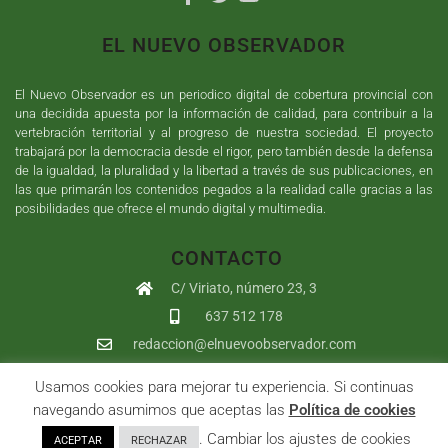
EL NUEVO OBSERVADOR
El Nuevo Observador es un periodico digital de cobertura provincial con
una decidida apuesta por la información de calidad, para contribuir a la
vertebración territorial y al progreso de nuestra sociedad. El proyecto
trabajará por la democracia desde el rigor, pero también desde la defensa
de la igualdad, la pluralidad y la libertad a través de sus publicaciones, en
las que primarán los contenidos pegados a la realidad calle gracias a las
posibilidades que ofrece el mundo digital y multimedia.
CONTACTO
C/ Viriato, número 23, 3
637 512 178
redaccion@elnuevoobservador.com
Usamos cookies para mejorar tu experiencia. Si continuas
Copyright ©
2026
El Nuevo Observador
| Sumurdigital
Diseño web
navegando asumimos que aceptas las
Política de cookies
y
Desarrollo
| All Rights Reserved |
Aviso Legal
|
Política de
. Cambiar los ajustes de cookies
ACEPTAR
RECHAZAR
Privacidad
|
Política de cookies
|
User