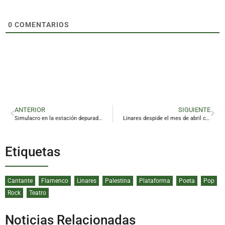
0
COMENTARIOS
ANTERIOR
SIGUIENTE
Simulacro en la estación depuradora de Linares
Linares despide el mes de abril con lluvias y frío
Etiquetas
Cantante
Flamenco
Linares
Palestina
Plataforma
Poeta
Pop
Rock
Teatro
Noticias Relacionadas