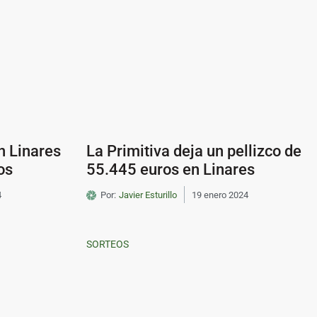
n Linares
La Primitiva deja un pellizco de
os
55.445 euros en Linares
4
Por:
Javier Esturillo
19 enero 2024
SORTEOS