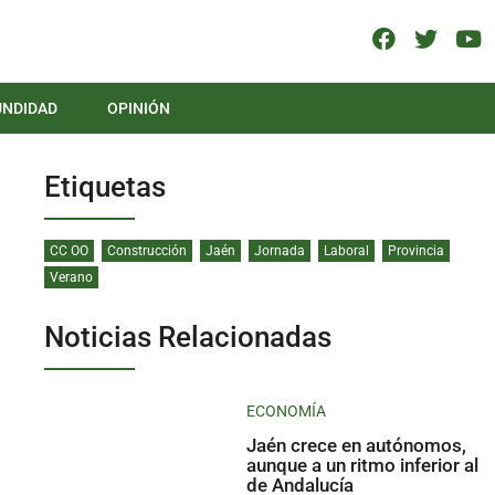
UNDIDAD
OPINIÓN
Etiquetas
CC OO
Construcción
Jaén
Jornada
Laboral
Provincia
Verano
Noticias Relacionadas
ECONOMÍA
Jaén crece en autónomos,
aunque a un ritmo inferior al
de Andalucía