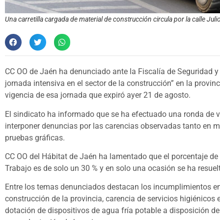
Una carretilla cargada de material de construcción circula por la calle Julio 
CC OO de Jaén ha denunciado ante la Fiscalía de Seguridad y 
jornada intensiva en el sector de la construcción” en la provin
vigencia de esa jornada que expiró ayer 21 de agosto.
El sindicato ha informado que se ha efectuado una ronda de vis
interponer denuncias por las carencias observadas tanto en m
pruebas gráficas.
CC OO del Hábitat de Jaén ha lamentado que el porcentaje de r
Trabajo es de solo un 30 % y en solo una ocasión se ha resuel
Entre los temas denunciados destacan los incumplimientos en m
construcción de la provincia, carencia de servicios higiénicos 
dotación de dispositivos de agua fría potable a disposición de