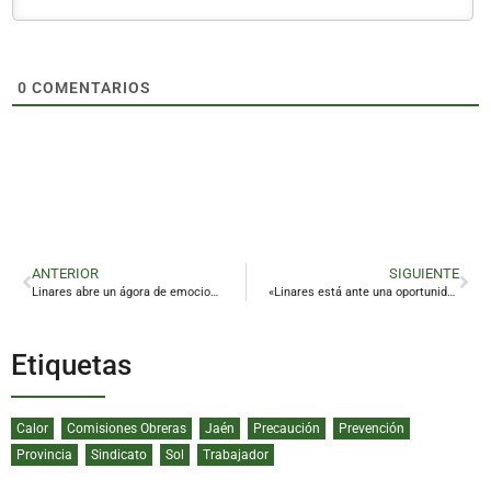
0
COMENTARIOS
ANTERIOR
SIGUIENTE
Linares abre un ágora de emociones con Jusepe Cruz y ‘Las cosas extraordinarias’
«Linares está ante una oportunidad histórica para transformar su futuro a través de la universidad»
Etiquetas
Calor
Comisiones Obreras
Jaén
Precaución
Prevención
Provincia
Sindicato
Sol
Trabajador