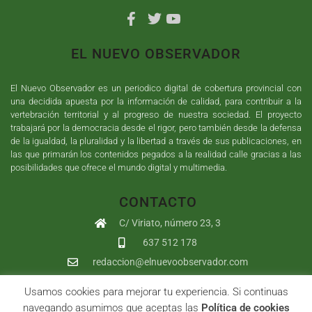
EL NUEVO OBSERVADOR
El Nuevo Observador es un periodico digital de cobertura provincial con
una decidida apuesta por la información de calidad, para contribuir a la
vertebración territorial y al progreso de nuestra sociedad. El proyecto
trabajará por la democracia desde el rigor, pero también desde la defensa
de la igualdad, la pluralidad y la libertad a través de sus publicaciones, en
las que primarán los contenidos pegados a la realidad calle gracias a las
posibilidades que ofrece el mundo digital y multimedia.
CONTACTO
C/ Viriato, número 23, 3
637 512 178
redaccion@elnuevoobservador.com
Usamos cookies para mejorar tu experiencia. Si continuas
Copyright ©
2026
El Nuevo Observador
| Sumurdigital
Diseño web
navegando asumimos que aceptas las
Política de cookies