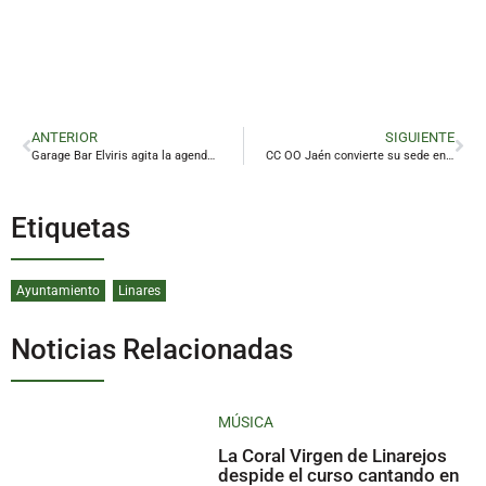
ANTERIOR
SIGUIENTE
Garage Bar Elviris agita la agenda musical de Linares con una doble propuesta de altura para despedir mayo
CC OO Jaén convierte su sede en ‘refugio climático’ para proteger a trabajadores del calor
Etiquetas
Ayuntamiento
Linares
Noticias Relacionadas
MÚSICA
La Coral Virgen de Linarejos
despide el curso cantando en