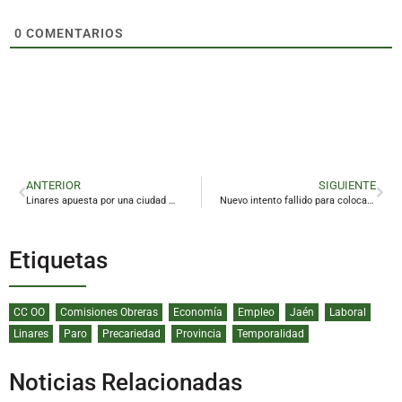
0
COMENTARIOS
ANTERIOR
SIGUIENTE
Linares apuesta por una ciudad más inclusiva con tecnología auditiva
Nuevo intento fallido para colocar la antigua casa cuartel de la Guardia Civil de Linares
Etiquetas
CC OO
Comisiones Obreras
Economía
Empleo
Jaén
Laboral
Linares
Paro
Precariedad
Provincia
Temporalidad
Noticias Relacionadas