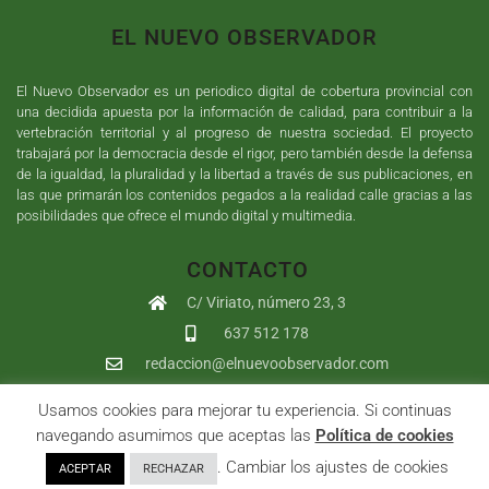
EL NUEVO OBSERVADOR
El Nuevo Observador es un periodico digital de cobertura provincial con
una decidida apuesta por la información de calidad, para contribuir a la
vertebración territorial y al progreso de nuestra sociedad. El proyecto
trabajará por la democracia desde el rigor, pero también desde la defensa
de la igualdad, la pluralidad y la libertad a través de sus publicaciones, en
las que primarán los contenidos pegados a la realidad calle gracias a las
posibilidades que ofrece el mundo digital y multimedia.
CONTACTO
C/ Viriato, número 23, 3
637 512 178
redaccion@elnuevoobservador.com
Usamos cookies para mejorar tu experiencia. Si continuas
Copyright ©
2026
El Nuevo Observador
| Sumurdigital
Diseño web
navegando asumimos que aceptas las
Política de cookies
y
Desarrollo
| All Rights Reserved |
Aviso Legal
|
Política de
. Cambiar los ajustes de cookies
ACEPTAR
RECHAZAR
Privacidad
|
Política de cookies
|
User