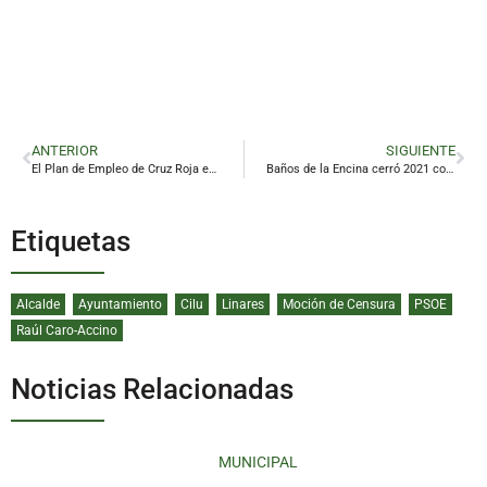
ANTERIOR
SIGUIENTE
El Plan de Empleo de Cruz Roja en Jaén inserta a 859 personas en el mercado laboral en 2021
Baños de la Encina cerró 2021 con la llegada de más de 29.000 turistas
Etiquetas
Alcalde
Ayuntamiento
Cilu
Linares
Moción de Censura
PSOE
Raúl Caro-Accino
Noticias Relacionadas
MUNICIPAL