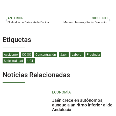
ANTERIOR
SIGUIENTE
El alcalde de Baños de la Encina recula en el intento de implantar una planta de biogás en el pueblo
Manolo Herrero y Pedro Díaz coinciden: «El derbi siempre es un partido especial»
Etiquetas
Accidente
CC OO
Concentración
Jaén
Laboral
Provincia
Siniestralidad
UGT
Noticias Relacionadas
ECONOMÍA
Jaén crece en autónomos,
aunque a un ritmo inferior al de
Andalucía