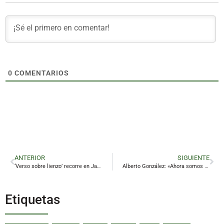
0
COMENTARIOS
ANTERIOR
SIGUIENTE
‘Verso sobre lienzo’ recorre en Jaén una veintena de obras de Zabaleta hermanadas con versos de Miguel Hernández
Alberto González: «Ahora somos un equipo más consistente»
Etiquetas