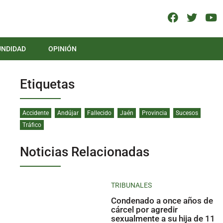
UNDIDAD
OPINIÓN
Etiquetas
Accidente
Andújar
Fallecido
Jaén
Provincia
Sucesos
Tráfico
Noticias Relacionadas
TRIBUNALES
Condenado a once años de
cárcel por agredir
sexualmente a su hija de 11