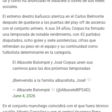
tal y como ha anunciado el Albacete a través de sus redes
sociales.
El extremo diestro bañusco aterriza en el Carlos Belmonte
después de quedarse a las puertas del play off de ascenso
con el conjunto armero. A sus 34 años, Corpas ha firmado
una temporada de notable rendimiento, con 42 partidos
disputados, ocho goles y siete asistencias, cifras que
refrendan su peso en el equipo y su continuidad como
futbolista determinante en la categoría.
El Albacete Balompié y José Corpas unen sus
caminos para las dos próximas temporadas
¡Bienvenido a la familia albacetista, José!
— Albacete Balompié
(@AlbaceteBPSAD)
June 4, 2026
En el conjunto manchego coincidirá con el que fuera técnico
azulillo Alberto González y con el central linarense Pepe