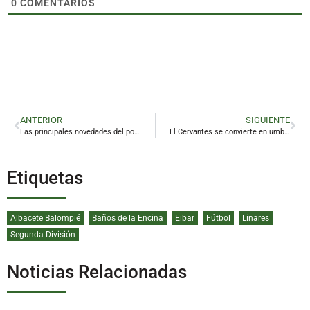
0
COMENTARIOS
ANTERIOR
SIGUIENTE
Las principales novedades del posgrado de la Universidad de Jaén pasan por Linares
El Cervantes se convierte en umbral entre lo humano y lo divino con ‘Regina’
Etiquetas
Albacete Balompié
Baños de la Encina
Eibar
Fútbol
Linares
Segunda División
Noticias Relacionadas