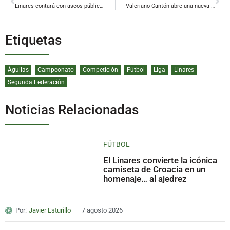
Linares contará con aseos públicos autolimpiables
Valeriano Cantón abre una nueva etapa en el corazón espiritual de Linares
Etiquetas
Águilas
Campeonato
Competición
Fútbol
Liga
Linares
Segunda Federación
Noticias Relacionadas
FÚTBOL
El Linares convierte la icónica
camiseta de Croacia en un
homenaje… al ajedrez
Por:
Javier Esturillo
7 agosto 2026