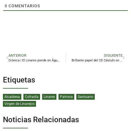
0
COMENTARIOS
ANTERIOR
SIGUIENTE
Crónica | El Linares pierde en Águilas y sigue en caída libre
Brillante papel del CD Cástulo en el Campeonato de Andalucía
Etiquetas
Alcaldesa
Cofradía
Linares
Patrona
Santuario
Virgen de Linarejos
Noticias Relacionadas