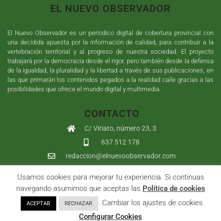
EL NUEVO OBSERVADOR
El Nuevo Observador es un periodico digital de cobertura provincial con
una decidida apuesta por la información de calidad, para contribuir a la
vertebración territorial y al progreso de nuestra sociedad. El proyecto
trabajará por la democracia desde el rigor, pero también desde la defensa
de la igualdad, la pluralidad y la libertad a través de sus publicaciones, en
las que primarán los contenidos pegados a la realidad calle gracias a las
posibilidades que ofrece el mundo digital y multimedia.
CONTACTO
C/ Viriato, número 23, 3
637 512 178
redaccion@elnuevoobservador.com
Usamos cookies para mejorar tu experiencia. Si continuas
Copyright ©
2026
El Nuevo Observador
| Sumurdigital
Diseño web
navegando asumimos que aceptas las
Política de cookies
y
Desarrollo
| All Rights Reserved |
Aviso Legal
|
Política de
. Cambiar los ajustes de cookies
ACEPTAR
RECHAZAR
Privacidad
|
Política de cookies
|
User
Configurar Cookies