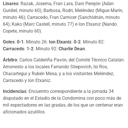
Linares
: Razak, Josema, Fran Lara, Dani Perejón (Adán
Gurdiel, minuto 60); Barbosa, Rodri, Meléndez (Migue Marín,
minuto 46); Carracedo, Fran Carnicer (Sanchidrián, minuto
64); Kako (Marc Castell, minuto 77) e Ion Etxaniz (Nando
Copete, minuto 60).
Goles
:
0-1
. Minuto 26:
Ion Etxaniz
.
0-2
. Minuto 82:
Carracedo
.
1-2
. Minuto 92:
Charlie Dean
.
Árbitro
: Carlos Calderiña Pavón, del Comité Técnico Catalán.
Amonesto a los locales Farrando Stiepovich, Isi Ros,
Chacartegui y Rubén Mesa, y a los visitantes Meléndez,
Carracedo y Ion Etxaniz.
Incidencias
: Encuentro correspondiente a la jornada 34
disputado en el Estadio de la Condomina con poco más de
mil espectadores en las gradas, de los que un centenar eran
aficionados azulillos.