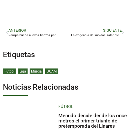
ANTERIOR
SIGUIENTE
Rampa busca nuevos lienzos para ver, mirar y contemplar otro Linares
La exigencia de subidas salariales marca el Primero de Mayo en Jaén
Etiquetas
Fútbol
Liga
Murcia
UCAM
Noticias Relacionadas
FÚTBOL
Menudo decide desde los once
metros el primer triunfo de
pretemporada del Linares