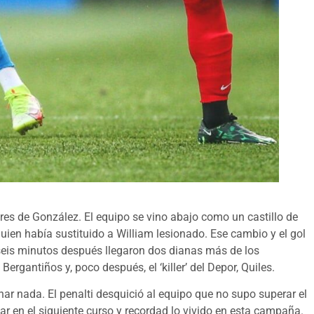
es de González. El equipo se vino abajo como un castillo de
quien había sustituido a William lesionado. Ese cambio y el gol
 seis minutos después llegaron dos dianas más de los
Bergantiños y, poco después, el ‘killer’ del Depor, Quiles.
har nada. El penalti desquició al equipo que no supo superar el
r en el siguiente curso y recordad lo vivido en esta campaña.