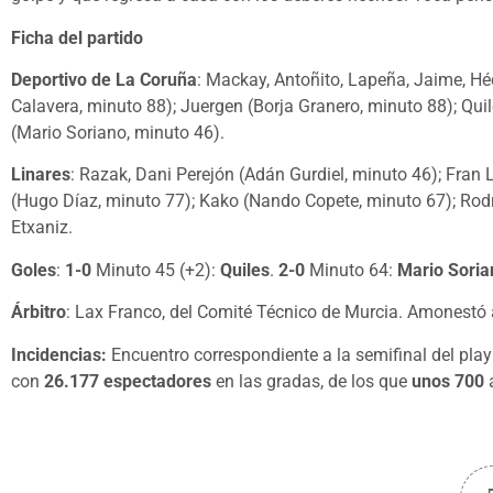
Ficha del partido
Deportivo de La Coruña
: Mackay, Antoñito, Lapeña, Jaime, Hé
Calavera, minuto 88); Juergen (Borja Granero, minuto 88); Quil
(Mario Soriano, minuto 46).
Linares
: Razak, Dani Perejón (Adán Gurdiel, minuto 46); Fran
(Hugo Díaz, minuto 77); Kako (Nando Copete, minuto 67); Rodri
Etxaniz.
Goles
:
1-0
Minuto 45 (+2):
Quiles
.
2-0
Minuto 64:
Mario Soria
Árbitro
: Lax Franco, del Comité Técnico de Murcia. Amonestó a
Incidencias:
Encuentro correspondiente a la semifinal del pla
con
26.177 espectadores
en las gradas, de los que
unos 700