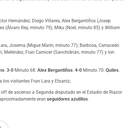
ctor Hernández, Diego Villares, Alex Bergantiños (Josep
es (Álvaro Rey, minuto 79), Miku (Noel, minuto 85) y William
 Lara, Josema (Migue Marín, minuto 77); Barbosa, Carracedo
, Meléndez, Fran Carnicer (Sanchidrián, minuto 77) y Ion
no
.
3-0
Minuto 68:
Alex Bergantiños
.
4-0
Minuto 70:
Quiles
.
 los visitantes Fran Lara y Etxaniz,
y off de ascenso a Segunda disputado en el Estadio de Riazor
aproximadamente eran
seguidores azulillos
.