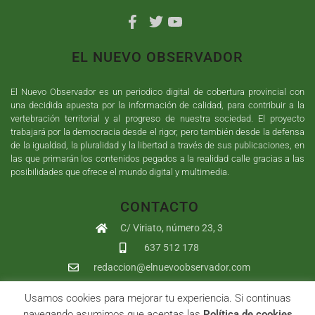
EL NUEVO OBSERVADOR
El Nuevo Observador es un periodico digital de cobertura provincial con
una decidida apuesta por la información de calidad, para contribuir a la
vertebración territorial y al progreso de nuestra sociedad. El proyecto
trabajará por la democracia desde el rigor, pero también desde la defensa
de la igualdad, la pluralidad y la libertad a través de sus publicaciones, en
las que primarán los contenidos pegados a la realidad calle gracias a las
posibilidades que ofrece el mundo digital y multimedia.
CONTACTO
C/ Viriato, número 23, 3
637 512 178
redaccion@elnuevoobservador.com
Usamos cookies para mejorar tu experiencia. Si continuas
Copyright ©
2026
El Nuevo Observador
| Sumurdigital
Diseño web
navegando asumimos que aceptas las
Política de cookies