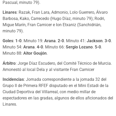
Pascual, minuto 79).
Linares
: Razak, Fran Lara, Admonio, Lolo Guerrero, Álvaro
Barbosa, Kako, Carrecedo (Hugo Díaz, minuto 79); Rodri,
Migue Marín, Fran Carnicer e Ion Etxaniz (Sanchidrián,
minuto 79).
Goles
:
1-0
. Minuto 19:
Arana
.
2-0
. Minuto 41:
Jackson
.
3-0
.
Minuto 54:
Arana
.
4-0
. Minuto 66:
Sergio Lozano
.
5-0
.
Minuto 88:
Aitor Goujón
.
Árbitro
: Jorge Díaz Escudero, del Comité Técnico de Murcia.
Amonestó al local Dela y al visitante Fran Carnicer
Incidencias
: Jornada correspondiente a la jornada 32 del
Grupo II de Primera RFEF disputado en el Mini Estadi de la
Ciudad Deportiva del Villarreal, con medio millar de
espectadores en las gradas, algunos de ellos aficionados del
Linares.