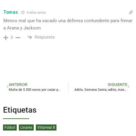
Tomas
4 años antes
Menos mal que ha sacado una defensa contundente para frenar
a Arana y Jackson
Respuesta
0
ANTERIOR
SIGUIENTE
Multa de 5.300 euros por cazar pajarillos con artes prohibidas en Baños de la Encina
Adiós, Semana Santa; adiós, mascarillas
Etiquetas
Fútbol
Linares
Villarreal B