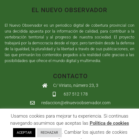
EL NUEVO OBSERVADOR
El Nuevo Observador es un periodico digital de cobertura provincial con
una decidida apuesta por la información de calidad, para contribuir a la
vertebración territorial y al progreso de nuestra sociedad. El proyecto
trabajará por la democracia desde el rigor, pero también desde la defensa
de la igualdad, la pluralidad y la libertad a través de sus publicaciones, en
las que primarán los contenidos pegados a la realidad calle gracias a las
posibilidades que ofrece el mundo digital y multimedia.
CONTACTO
C/ Viriato, número 23, 3
637 512 178
redaccion@elnuevoobservador.com
Usamos cookies para mejorar tu experiencia. Si continuas
Copyright ©
2026
El Nuevo Observador
| Sumurdigital
Diseño web
navegando asumimos que aceptas las
Política de cookies
y
Desarrollo
| All Rights Reserved |
Aviso Legal
|
Política de
. Cambiar los ajustes de cookies
ACEPTAR
RECHAZAR
Privacidad
|
Política de cookies
|
User