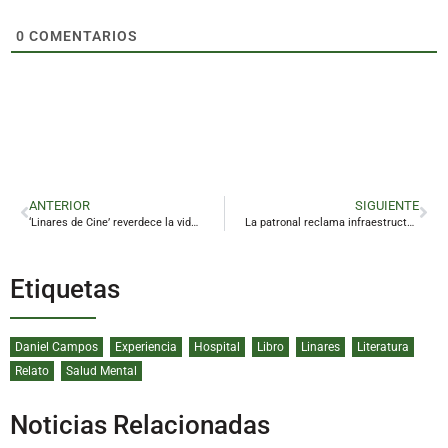
0
COMENTARIOS
ANTERIOR
SIGUIENTE
‘Linares de Cine’ reverdece la vida cotidiana de los linarenses de la época analógica
La patronal reclama infraestructuras clave para no frenar el crecimiento de la provincia
Etiquetas
Daniel Campos
Experiencia
Hospital
Libro
Linares
Literatura
Relato
Salud Mental
Noticias Relacionadas