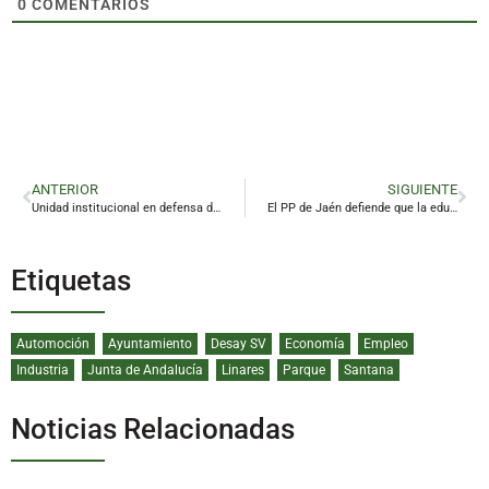
0
COMENTARIOS
ANTERIOR
SIGUIENTE
Unidad institucional en defensa de la Universidad de Jaén
El PP de Jaén defiende que la educación pública andaluza está «en el camino correcto» con Juanma Moreno
Etiquetas
Automoción
Ayuntamiento
Desay SV
Economía
Empleo
Industria
Junta de Andalucía
Linares
Parque
Santana
Noticias Relacionadas