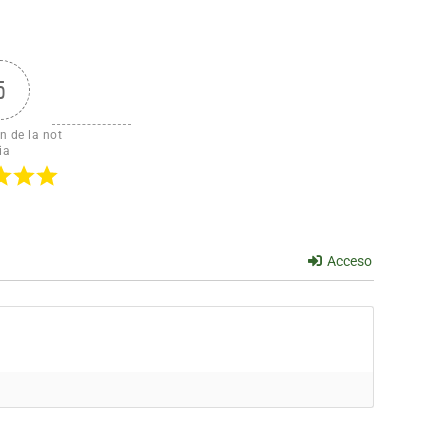
5
n de la not
ia
Acceso