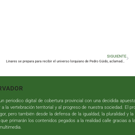
SIGUIENTE
Linares se prepara para recibir el universo lorquiano de Pedro Güido, aclamado en Úbeda
RVADOR
n periodico digital de cobertura provincial con una decidida apuest
r a la vertebración territorial y al progreso de nuestra sociedad. El p
gor, pero también desde la defensa de la igualdad, la pluralidad y la 
 que primarán los contenidos pegados a la realidad calle gracias a l
 multimedia.