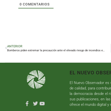
0
COMENTARIOS
ANTERIOR
Bomberos piden extremar la precaución ante el elevado riesgo de incendios en solares
EL NUEVO OBSE
El Nuevo Observador es u
de calidad, para contribui
la democracia desde el ri
sus publicaciones, en las
ofrece el mundo digital y