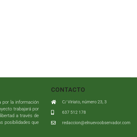
CONTACTO
a por la información
C/ Viriato, número 23, 3
royecto trabajará por
637 512 178
libertad a través de
as posibilidades que
redaccion@elnuevoobservador.com