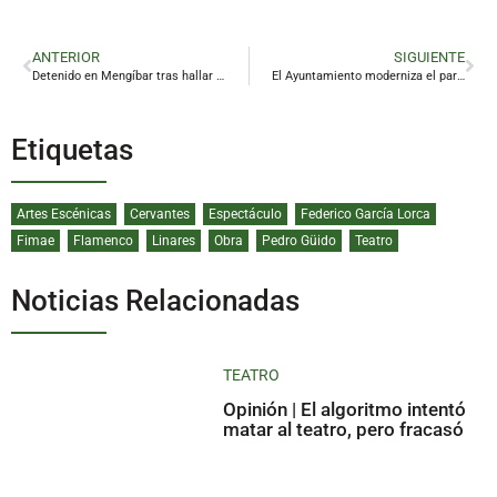
ANTERIOR
SIGUIENTE
Detenido en Mengíbar tras hallar la Policía 666 plantas de marihuana en una vivienda
El Ayuntamiento moderniza el parque móvil de Infraestructuras Urbanas para optimizar la atención ciudadana
Etiquetas
Artes Escénicas
Cervantes
Espectáculo
Federico García Lorca
Fimae
Flamenco
Linares
Obra
Pedro Güido
Teatro
Noticias Relacionadas
TEATRO
Opinión | El algoritmo intentó
matar al teatro, pero fracasó